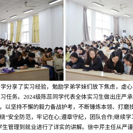
同学分享了实习经验，勉励学弟学妹们放下焦虑，虚心
实习任务。
2024
级陈蕊同学代表全体实习生做出庄严承
，以坚持不懈的毅力备战护考，不断锤炼本领、打磨
绕“安全防范，牢记在心
;
遵章守纪，团队合作
;
继续学
学生管理到就业进行了详实的讲解。徐中芹主任从严