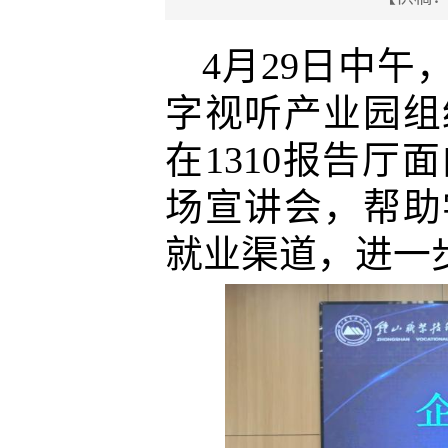
4
月
29
日中午
字视听产业园组
在
1310
报告厅面
场宣讲会，帮助
就业渠道，进一